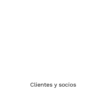
complejidad en el control y
gestión de las
instalaciones al ser
necesario repartir de forma
dinámica la energía entre
usuarios y facturarla de
forma individualizada.
Clientes y socios