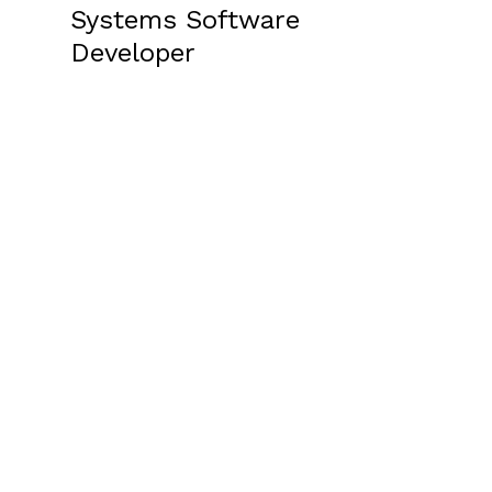
Systems Software
Developer
Main Responsibilities
Coordinate the system
architecture design and
development cycle together with
the deployment, product, and
operations responsible.
Desired Skills & Experience