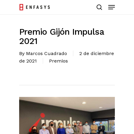
Skip
Menu
to
search
main
Close
content
Menu
Premio Gijón Impulsa
2021
By
Marcos Cuadrado
2 de diciembre
de 2021
Premios